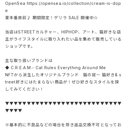
OpenSea
https://opensea.io/collection/cream-is-dop
e
夏本番直前♪ 期間限定！ゲリラ SALE 開催中☆
当店はSTREETカルチャー、HIPHOP、アート、猫好きな店
主がライフスタイルに取り入れたい品を集めて販売している
ショップです。
主な取り扱いブランドは
◆ C.R.E.A.M.- Cat Rules Everything Around Me
NFTから派生したオリジナルブランド 猫の掟ー 猫好き& s
treet好きにはたまらない商品が！ぜひ好きなスタイルを探
してみてください！
▼▼▼▼▼▼▼▼▼▼▼▼▼▼▼▼▼▼▼▼▼▼▼▼▼▼▼
▼▼▼▼
※基本的に不良品などの場合を除き返品交換不可となってお