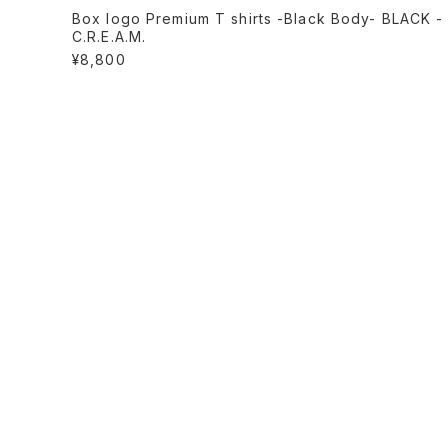
Box logo Premium T shirts -Black Body- BLACK -
C.R.E.A.M.
¥8,800