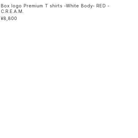
Box logo Premium T shirts -White Body- RED -
C.R.E.A.M.
¥8,800