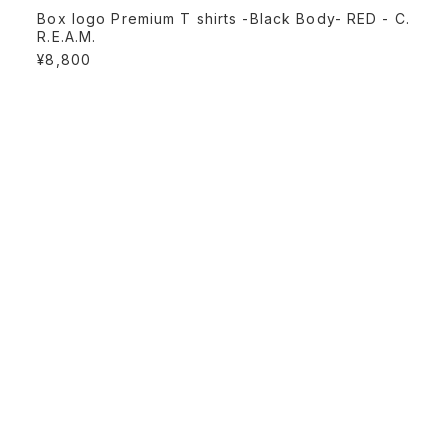
Box logo Premium T shirts -Black Body- RED - C.
R.E.A.M.
¥8,800
PAGE TOP