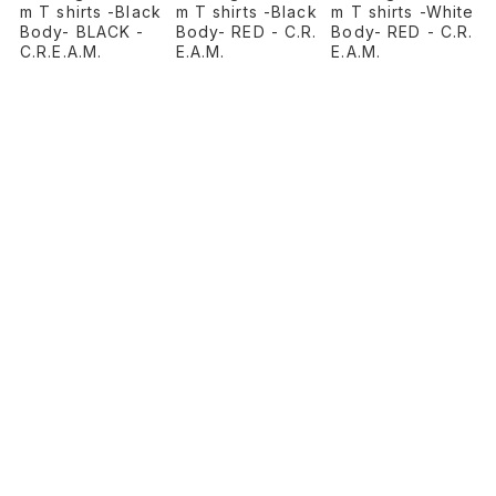
m T shirts -Black
m T shirts -Black
m T shirts -White
Body- BLACK -
Body- RED - C.R.
Body- RED - C.R.
C.R.E.A.M.
E.A.M.
E.A.M.
¥8,800
¥8,800
¥8,800
PAGE TOP