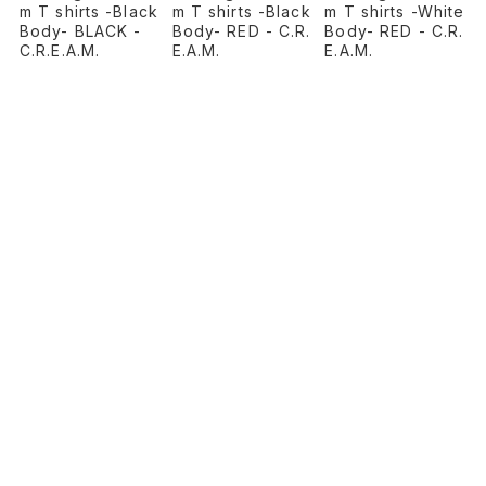
m T shirts -Black
m T shirts -Black
m T shirts -White
Body- BLACK -
Body- RED - C.R.
Body- RED - C.R.
C.R.E.A.M.
E.A.M.
E.A.M.
¥8,800
¥8,800
¥8,800
PAGE TOP