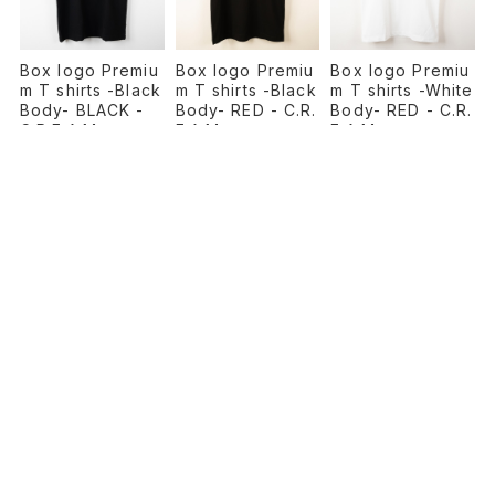
Box logo Premiu
Box logo Premiu
Box logo Premiu
m T shirts -Black
m T shirts -Black
m T shirts -White
Body- BLACK -
Body- RED - C.R.
Body- RED - C.R.
C.R.E.A.M.
E.A.M.
E.A.M.
¥8,800
¥8,800
¥8,800
PAGE TOP