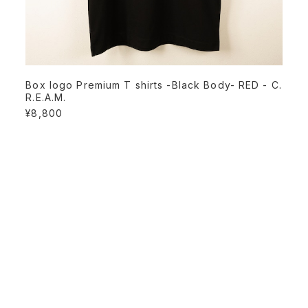
Box logo Premium T shirts -Black Body- RED - C.
R.E.A.M.
¥8,800
PAGE TOP