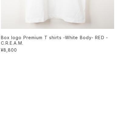
Box logo Premium T shirts -White Body- RED -
C.R.E.A.M.
¥8,800