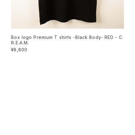
Box logo Premium T shirts -Black Body- RED - C.
R.E.A.M.
¥8,800
PAGE TOP