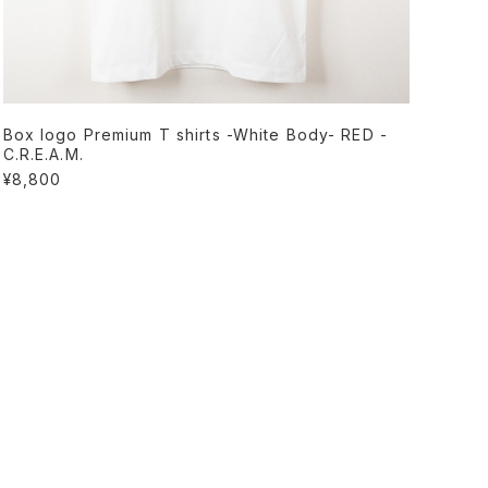
Box logo Premium T shirts -White Body- RED -
C.R.E.A.M.
¥8,800