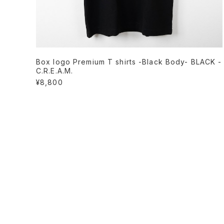
Box logo Premium T shirts -Black Body- BLACK -
C.R.E.A.M.
¥8,800