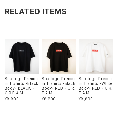
RELATED ITEMS
Box logo Premiu
Box logo Premiu
Box logo Premiu
m T shirts -Black
m T shirts -Black
m T shirts -White
Body- BLACK -
Body- RED - C.R.
Body- RED - C.R.
C.R.E.A.M.
E.A.M.
E.A.M.
¥8,800
¥8,800
¥8,800