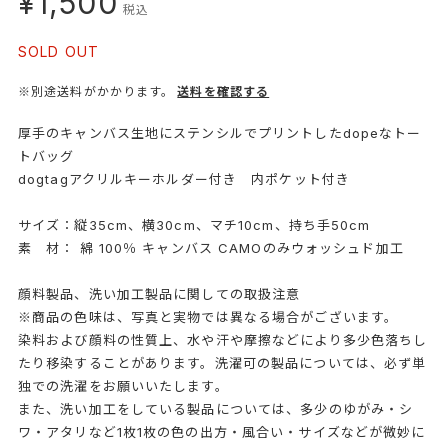
¥1,500
税込
SOLD OUT
※別途送料がかかります。
送料を確認する
厚手のキャンバス生地にステンシルでプリントしたdopeなトー
トバッグ
dogtagアクリルキーホルダー付き 内ポケット付き
サイズ：縦35cm、横30cm、マチ10cm、持ち手50cm
素 材： 綿 100％ キャンバス CAMOのみウォッシュド加工
顔料製品、洗い加工製品に関しての取扱注意
※商品の色味は、写真と実物では異なる場合がございます。
染料および顔料の性質上、水や汗や摩擦などにより多少色落ちし
たり移染することがあります。洗濯可の製品については、必ず単
独での洗濯をお願いいたします。
また、洗い加工をしている製品については、多少のゆがみ・シ
ワ・アタリなど1枚1枚の色の出方・風合い・サイズなどが微妙に